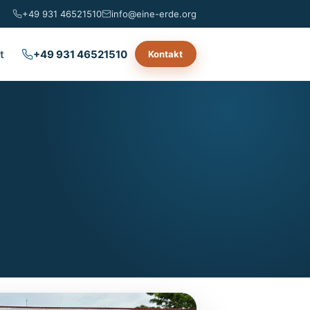
+49 931 46521510
info@eine-erde.org
t
+49 931 46521510
Kontakt