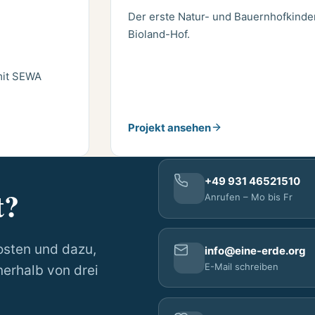
Der erste Natur- und Bauernhofkinde
Bioland-Hof.
mit SEWA
Projekt ansehen
+49 931 46521510
t?
Anrufen – Mo bis Fr
osten und dazu,
info@eine-erde.org
E-Mail schreiben
nerhalb von drei